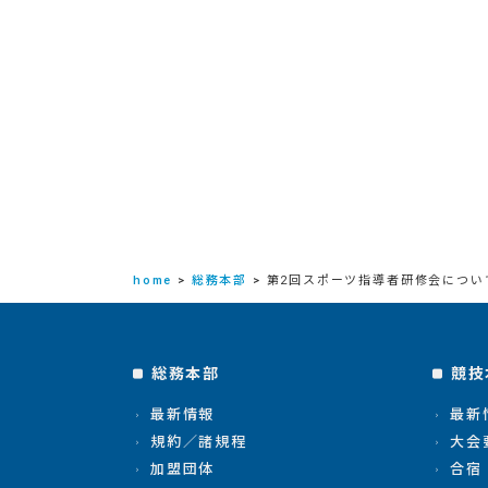
home
>
総務本部
>
第2回スポーツ指導者研修会につい
総務本部
競技
最新情報
最新
規約／諸規程
大会
加盟団体
合宿