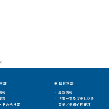
て
本部
教育本部
情報
最新情報
要項
行事一覧及び申し込み
・その他行事
事業／業務処理要項